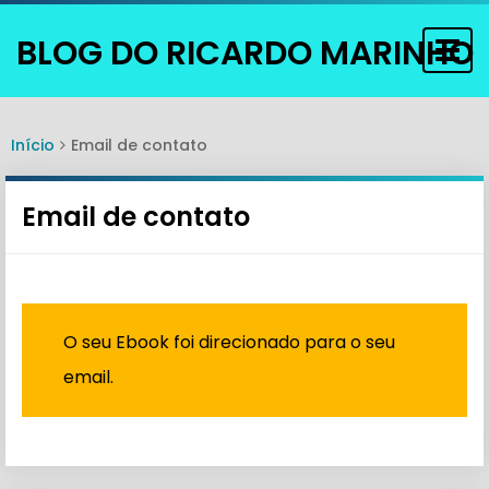
BLOG DO RICARDO MARINHO
Togg
navi
Início
Email de contato
Email de contato
O seu Ebook foi direcionado para o seu
email.