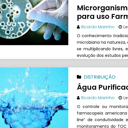
Microrganism
para uso Far
Ricardo Marinho
Le
O conhecimento tradicion
microbiana na natureza, 
se multiplicando livres
evolução dos estudos pe
DISTRIBUIÇÃO
Água Purific
Ricardo Marinho
Le
O controle ou monitor
farmacopeia americana 
line” de condutividade 
monitoramento do TOC a