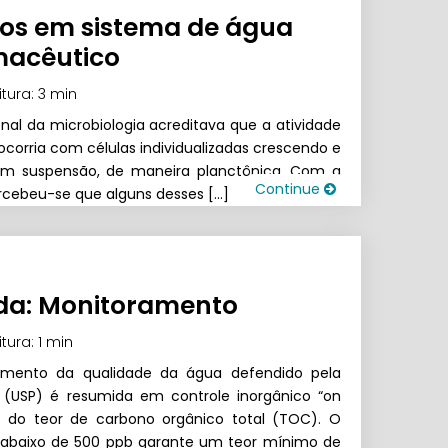
os em sistema de água
macêutico
itura: 3 min
al da microbiologia acreditava que a atividade
ocorria com células individualizadas crescendo e
, em suspensão, de maneira planctônica. Com a
Continue
rcebeu-se que alguns desses […]
ada: Monitoramento
itura: 1 min
amento da qualidade da água defendido pela
(USP) é resumida em controle inorgânico “on
e do teor de carbono orgânico total (TOC). O
baixo de 500 ppb garante um teor mínimo de